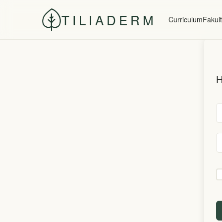
TILIADERM
Curriculum
Fakult
H