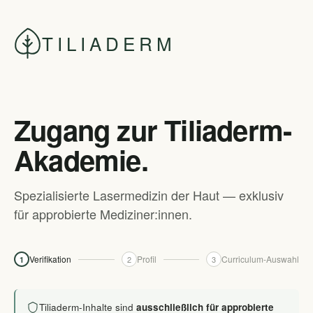
TILIADERM
Zugang zur Tiliaderm-
Akademie.
Spezialisierte Lasermedizin der Haut — exklusiv
für approbierte Mediziner:innen.
Verifikation
Profil
Curriculum-Auswahl
2
3
1
Tiliaderm-Inhalte sind
ausschließlich für approbierte