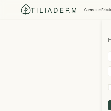
TILIADERM
Curriculum
Fakult
H