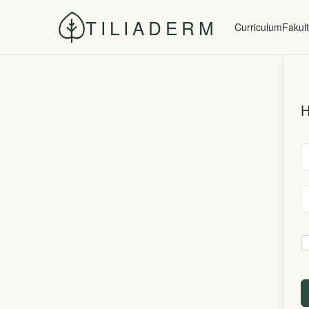
TILIADERM
Curriculum
Fakult
H